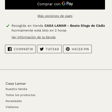
Más opciones de pago
Agregando
Recogida en tienda
CASA LAMAR - Beato Diego de Cádiz
el
Normalmente está listo en 2 horas
producto
Ver información de la tienda
a
tu
COMPARTIR
TUITEAR
PINEAR
COMPARTIR
TUITEAR
HACER PIN
carrito
EN
EN
EN
FACEBOOK
TWITTER
PINTEREST
Casa Lamar
Nuestra tienda
Todos los productos
Novedades
Visítanos