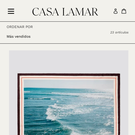
Ir
directamente
Ingresar
Carr
al
contenido
ORDENAR POR
23 artículos