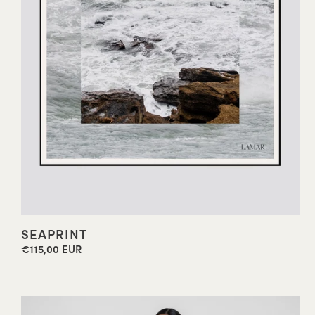
SEAPRINT
€115,00 EUR
Precio
habitual