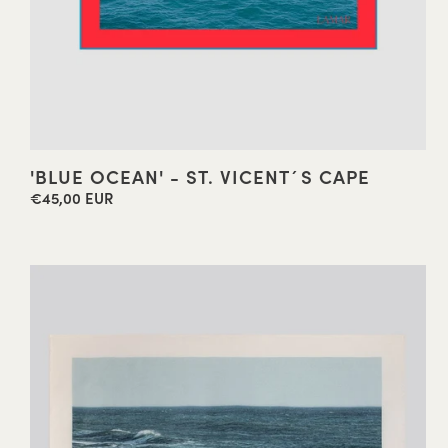
'BLUE OCEAN' - ST. VICENT´S CAPE
€45,00 EUR
Precio
habitual