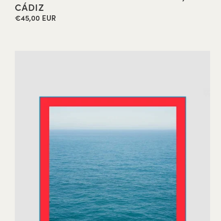
CÁDIZ
€45,00 EUR
Precio
habitual