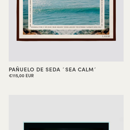
PAÑUELO DE SEDA ´SEA CALM´
€115,00 EUR
Precio
habitual