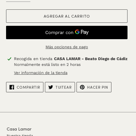
AGREGAR AL CARRITO
Más opciones de pago
Agregando
Recogida en tienda
CASA LAMAR - Beato Diego de Cádiz
el
Normalmente está listo en 2 horas
producto
Ver información de la tienda
a
tu
COMPARTIR
TUITEAR
PINEAR
COMPARTIR
TUITEAR
HACER PIN
carrito
EN
EN
EN
FACEBOOK
TWITTER
PINTEREST
Casa Lamar
Nuestra tienda