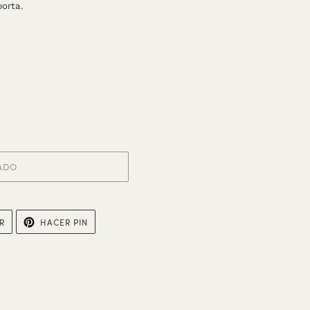
orta.
ADO
TUITEAR
PINEAR
R
HACER PIN
EN
EN
TWITTER
PINTEREST