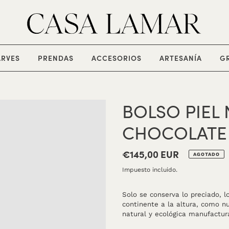
EXPANDIR
EXPANDIR
EXPANDIR
EXPAN
ARVES
PRENDAS
ACCESORIOS
ARTESANÍA
G
BOLSO PIEL
CHOCOLATE
€145,00 EUR
Precio
AGOTADO
habitual
Impuesto incluido.
Solo se conserva lo preciado, 
continente a la altura, como n
natural y ecológica manufactur