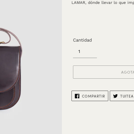
LAMAR, dónde llevar lo que imp
Cantidad
AGOT
Agregando
el
COMPARTIR
COMPARTIR
TUITEA
EN
producto
FACEBOOK
a
tu
carrito